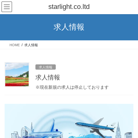
コ
ナ
starlight.co.ltd
ン
ビ
テ
ゲ
ン
ー
求人情報
ツ
シ
へ
ョ
ス
ン
HOME
求人情報
キ
に
ッ
移
プ
動
求人情報
求人情報
※現在新規の求人は停止しております